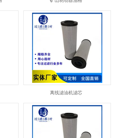
格
矿山制动器油格
离线滤油机滤芯