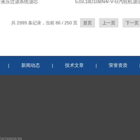
液压过滤系统滤芯
5.03.18D10BN4/-V-G汽轮机
共 2999 条记录，当前 86 / 250 页
首页
上一页
下一页
新闻动态
技术文章
荣誉资质
|
|
|
82680638