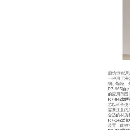
廊坊恒泰源过
一种用于液
细小颗粒、
P.7-96
的应用范围
P.7-84
芯以延长使
需要注意的
合适的材质
P.7-142
装置，能够