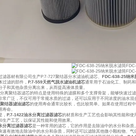
滤器材有限公司生产P.7-727聚结器分水滤油机滤芯、
FDC-638-25纳米
体过滤的部件，
P.7-559天然气脱水滤油机滤芯
通常用于石油化工、制药和
分子和其他杂质分离出来，从而提高液体质量。
5油水分离聚结器滤芯的特点是使用特殊的滤膜和多个支撑骨架，能够快速过滤
非常广泛，不仅可用于常规水质的过滤，还可以应用于不同浓度的油水混
2燃料聚结器滤油滤芯
的使用寿命通常比较长，也比较简单。如果在使用过程中
用寿命。
是，
P.7-1422油水分离过滤器滤芯
的材质和生产工艺也会影响其性能和使
和生产工艺，以保证其性能和使用效果。
2油水分离过滤器滤芯
是一种常用的滤芯，它的作用是去除油中的水分和杂质
快速有效地去除油中的水分和杂质，同时还可以滤除其他微小颗粒物、气