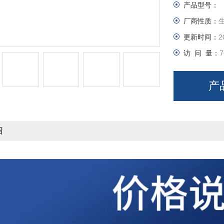
产品型号：
厂商性质：
更新时间：
2
访 问 量：
7
产
绍