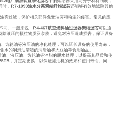
4-842电厂润滑装置净化滤芯
中的聚结器采用高分子材料制成，
同时，
P.7-1093油水分离聚结纤维滤芯
还能够有效地滤除其他
油雾过滤，保护相关部件免受油雾和粉尘的侵害。常见的应
不同。一般来说，
P.4-467航空燃料油过滤器聚结滤芯
可以通
滤除液压的颗粒物质及杂质，避免对液压造成损害，保证设备
油、齿轮油等液压油的净化处理，可以延长设备的使用寿命，
含水的润滑油清洁的润滑油和大豆油等食用油品。
滑油、液压油、齿轮油等油脂的脱水处理，以提高其品质和使
25TB
，并定期更换，以保证滤油机的效果和使用寿命。同