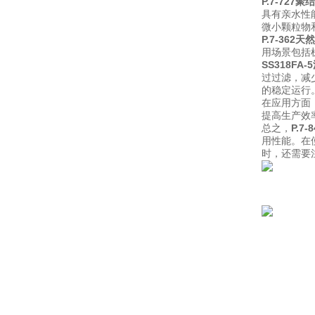
P.7-72
具有亲水性
微小颗粒物
P.7-36
用场景包括
SS318F
过过滤，减
的稳定运行
在应用方面
提高生产效
总之，
P.7
用性能。在
时，还需要