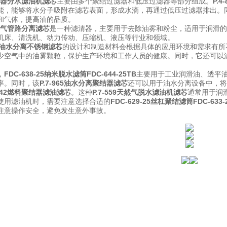
7聚结器分水滤油机滤芯
主要由多个聚结过滤器和低压过滤器等部分组成。
P.
能，能够将水分子吸附在滤芯表面，形成水滴，再通过低压过滤器排出。
和气体，提高油的品质。
2天然气管路分离滤芯
是一种滤清器，主要用于去除油雾和粉尘，适用于润滑的
机床、清洗机、动力传动、压缩机、液压等行业和领域。
A-5油水分离不锈钢滤芯
的设计和制造材料会根据具体的应用环境和需求有所
少空气中的油雾颗粒，保护生产环境和工作人员的健康。同时，它还可以
。
，
FDC-638-25纳米脱水滤筒FDC-644-25TB
主要用于工业润滑油、透平
率。同时，该
P.7-965油水分离聚结器滤芯
还可以用于油水分离设备中，将
-842燃料聚结器滤油滤芯
。这种
P.7-559天然气脱水滤油机滤芯
通常用于润
使用滤油机时，需要注意选择合适的
FDC-629-25丝杠聚结滤筒FDC-633-
注意操作安全，避免发生意外事故。