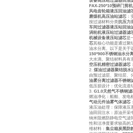
设备高压站过滤器回油
FAX-250*10预碎门剪
风电齿轮箱液压回油滤
磨煤机高压油站滤芯
：
按过滤材料分类
抗压力
车间过滤器液压站回油
涡轮机液压站过滤器滤
机械设备液压站滤芯
是
芯
其核心功能是通过聚结（C
油水分离。以下是关于该
150*900不锈钢油水分
大水滴。聚结材料具有
空压机
精密过滤器滤芯
2.
煤油过滤器聚结脱水
由预过滤层、聚结层、
油雾分离过滤器不锈钢
低压损设计：优化流道
3.
G1.0天然气不锈钢滤
燃油净化：船舶、发电
气动元件油雾气体滤芯
液压油处理：保障液压
油田回注水：原油开采
纳米阻燃防静电空气滤
性和洁净度要求较高的
维材料：
集尘箱炭黑防