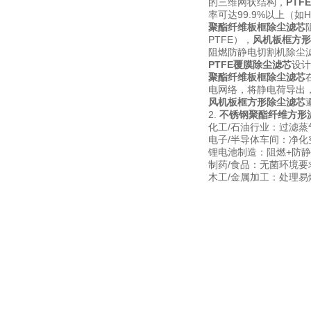
的三维网状结构，
PT
率可达99.9%以上（
聚酯纤维板框除尘滤芯
PTFE），
风机板框方形
阻燃防静电切割机除尘
PTFE覆膜除尘滤芯
设计
聚酯纤维板框除尘滤芯
电网络，将静电荷导出
风机板框方形除尘滤芯
2.
不锈钢聚酯纤维方形
化工/石油行业：过滤
电子/半导体车间：净
锂电池制造：阻燃+防
制药/食品：无菌环境要
木工/金属加工：处理